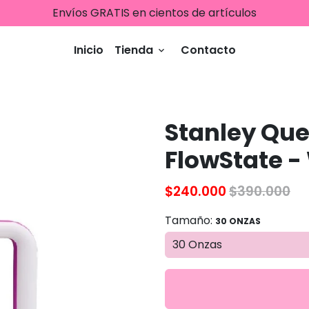
Compra %100 segura | ¡Paga como quieras!
Inicio
Tienda
Contacto
keyboard_arrow_down
Stanley Que
FlowState -
$240.000
$390.000
Tamaño:
30 ONZAS