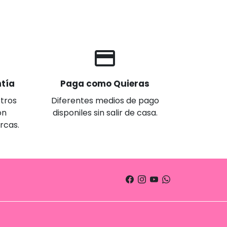
credit_card
tía
Paga como Quieras
tros
Diferentes medios de pago
on
disponiles sin salir de casa.
arcas.