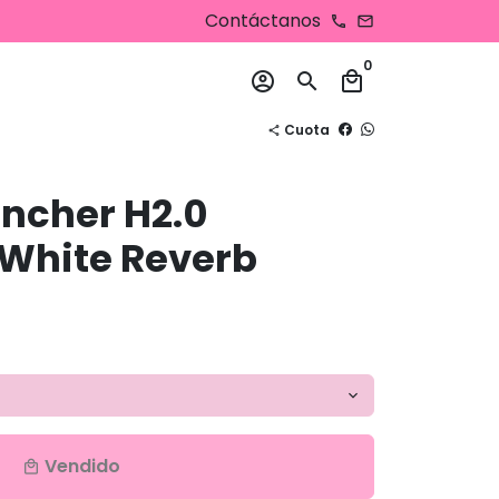
Contáctanos
phone
email
0
account_circle
search
local_mall
Cuota
share
ncher H2.0
 White Reverb
Vendido
local_mall