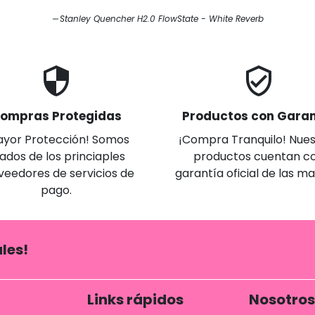
Stanley Quencher H2.0 FlowState - White Reverb
security
verified_user
ompras Protegidas
Productos con Garan
ayor Protección! Somos
¡Compra Tranquilo! Nues
iados de los princiaples
productos cuentan c
veedores de servicios de
garantía oficial de las m
pago.
les!
Links rápidos
Nosotros