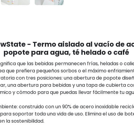
wState - Termo aislado al vacío de a
popote para agua, té helado o café
significa que las bebidas permanecen frías, heladas o cal
ea que prefiera pequeños sorbos o el máximo enfriamiento
toria con tres posiciones: una abertura de popote diseña
lugar, una abertura para bebidas y una tapa de cubierta c
co y cómodo para que puedas llevar fácilmente tu agua 
iente: construido con un 90% de acero inoxidable recicla
para soportar toda una vida de uso. Elimina el uso de botel
 la sostenibilidad.