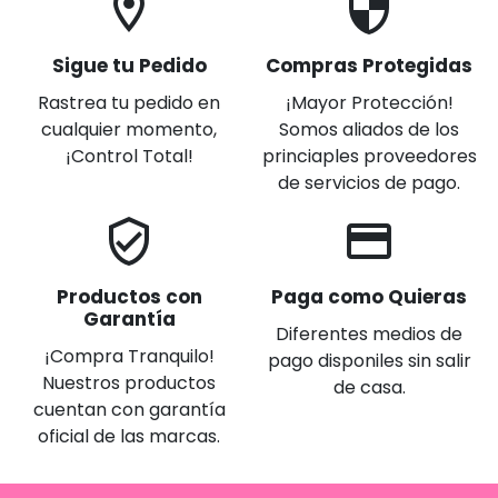
location_on
security
Sigue tu Pedido
Compras Protegidas
Rastrea tu pedido en
¡Mayor Protección!
cualquier momento,
Somos aliados de los
¡Control Total!
princiaples proveedores
de servicios de pago.
verified_user
credit_card
Productos con
Paga como Quieras
Garantía
Diferentes medios de
¡Compra Tranquilo!
pago disponiles sin salir
Nuestros productos
de casa.
cuentan con garantía
oficial de las marcas.