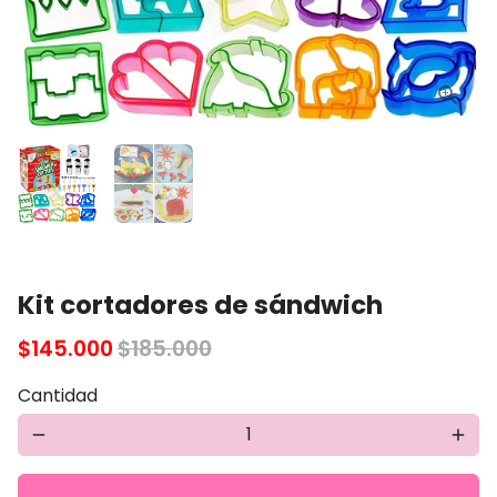
Kit cortadores de sándwich
$145.000
$185.000
Cantidad
remove
add