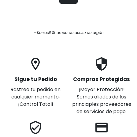
Karseell Shampo de aceite de argán
location_on
security
Sigue tu Pedido
Compras Protegidas
Rastrea tu pedido en
¡Mayor Protección!
cualquier momento,
Somos aliados de los
¡Control Total!
princiaples proveedores
de servicios de pago.
verified_user
credit_card