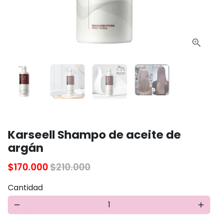
Karseell Shampo de aceite de
argán
$170.000
$210.000
Cantidad
remove
add