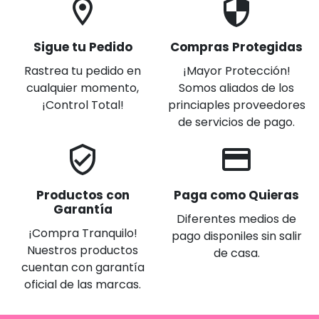
location_on
security
Sigue tu Pedido
Compras Protegidas
Rastrea tu pedido en
¡Mayor Protección!
cualquier momento,
Somos aliados de los
¡Control Total!
princiaples proveedores
de servicios de pago.
verified_user
credit_card
Productos con
Paga como Quieras
Garantía
Diferentes medios de
¡Compra Tranquilo!
pago disponiles sin salir
Nuestros productos
de casa.
cuentan con garantía
oficial de las marcas.