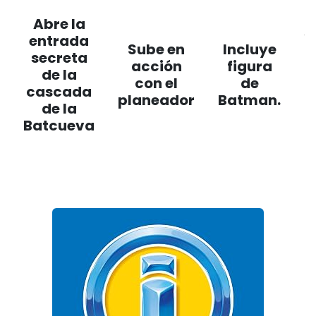
Abre la
s
entrada
Sube en
Incluye
secreta
acción
figura
de la
con el
de
cascada
planeador
Batman.
de la
Batcueva