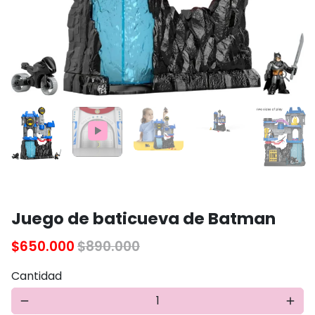
Reproducir
Silenciar
Activ
panta
comp
Juego de baticueva de Batman
$650.000
$890.000
Cantidad
remove
add