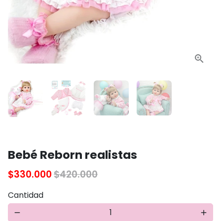
Bebé Reborn realistas
$330.000
$420.000
Cantidad
remove
add