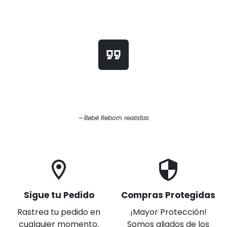
format_quote
Bebé Reborn realistas
location_on
security
Sigue tu Pedido
Compras Protegidas
Rastrea tu pedido en
¡Mayor Protección!
cualquier momento,
Somos aliados de los