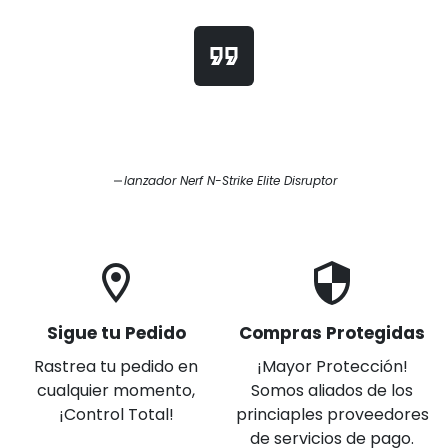
format_quote
lanzador Nerf N-Strike Elite Disruptor
location_on
security
Sigue tu Pedido
Compras Protegidas
Rastrea tu pedido en
¡Mayor Protección!
cualquier momento,
Somos aliados de los
¡Control Total!
princiaples proveedores
de servicios de pago.