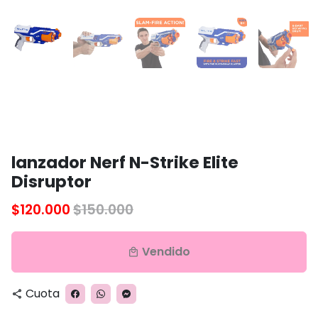
lanzador Nerf N-Strike Elite
Disruptor
$120.000
$150.000
Vendido
local_mall
Cuota
share